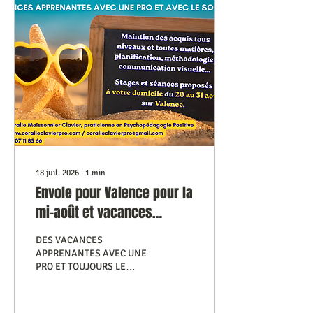
18 juil. 2026
∙
1
min
Envole pour Valence pour la
mi-août et vacances
apprenantes
DES VACANCES
APPRENANTES AVEC UNE
PRO ET TOUJOURS LE
SOURIRE ? Oui, c’est
possible ! Maintien des
acquis avec plaisir pour tous