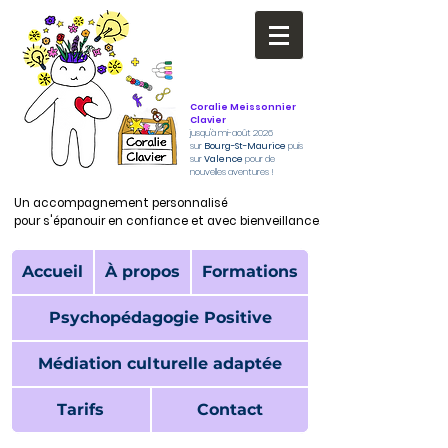
Coralie Meissonnier
Clavier
jusqu'à mi-août 2026
sur
Bourg-St-Maurice
puis
sur
Valence
pour de
nouvelles aventures !
Un accompagnement personnalisé
Un accompagnement personnalisé
pour s'épanouir en confiance et avec bienveillance.
pour s'épanouir en confiance et avec bienveillance.
Accueil
À propos
Formations
Psychopédagogie Positive
Médiation culturelle adaptée
Tarifs
Contact