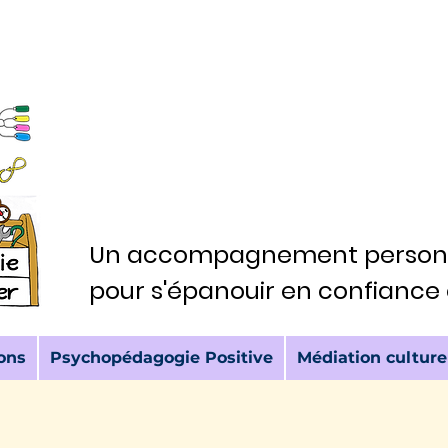
Un accompagnement personn
Un accompagnement personn
pour s'épanouir en confiance 
pour s'épanouir en confiance 
ons
Psychopédagogie Positive
Médiation culture