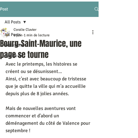
Post
All Posts
Coralie Clavier
All Posts
8 juin
1 min de lecture
Bourg-Saint-Maurice, une
Réflexions
page se tourne
Handicap
Avec le printemps, les histoires se 
créent ou se désunissent...
Ainsi, c'est avec beaucoup de tristesse 
que je quitte la ville qui m'a accueillie 
depuis plus de 8 jolies années.
Mais de nouvelles aventures vont 
commencer et d'abord un 
déménagement du côté de Valence pour 
septembre !