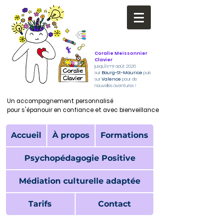
Coralie Meissonnier
Clavier
jusqu'à mi-août 2026
sur
Bourg-St-Maurice
puis
sur
Valence
pour de
nouvelles aventures !
Un accompagnement personnalisé
Un accompagnement personnalisé
pour s'épanouir en confiance et avec bienveillance.
pour s'épanouir en confiance et avec bienveillance.
Accueil
À propos
Formations
Psychopédagogie Positive
Médiation culturelle adaptée
Tarifs
Contact