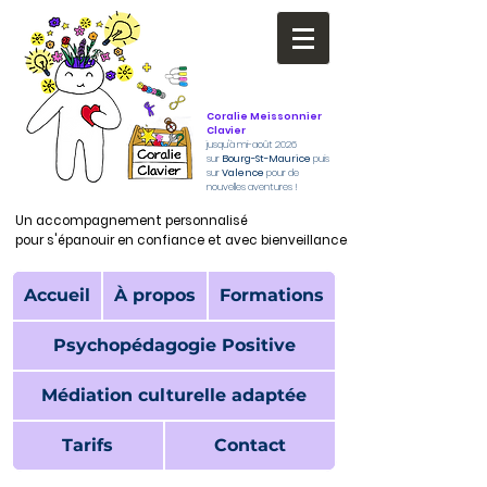
Coralie Meissonnier
Clavier
jusqu'à mi-août 2026
sur
Bourg-St-Maurice
puis
sur
Valence
pour de
nouvelles aventures !
Un accompagnement personnalisé
Un accompagnement personnalisé
pour s'épanouir en confiance et avec bienveillance.
pour s'épanouir en confiance et avec bienveillance.
Accueil
À propos
Formations
Psychopédagogie Positive
Médiation culturelle adaptée
Tarifs
Contact