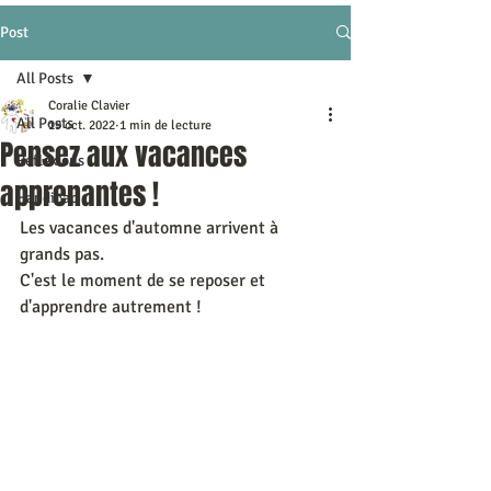
Post
All Posts
Coralie Clavier
All Posts
19 oct. 2022
1 min de lecture
Pensez aux vacances
Réflexions
apprenantes !
Handicap
Les vacances d'automne arrivent à 
grands pas.
C'est le moment de se reposer et 
d'apprendre autrement !